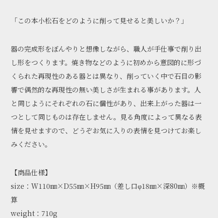
「この本小松石をどのように削って見せると美しいか？」
器の完成形をぼんやりと想像しながら、職人が手仕事で削り出
し形をつくります。焼き物などのように初めから意図的に形づ
くられた再現性のある器とは異なり、削っていく中で石目の影
響で偶然的な再現性の無い美しさが生まれる事があります。人
と同じようにそれぞれの石に個性があり、出来上がった器は一
つとして同じものは存在しません。見る角度によって異なる表
情を見せますので、どうぞお気に入りの表情を見つけてお楽し
みください。
【商品仕様】
size：W110㎜×D55㎜×H95㎜（差し口φ18㎜×深80㎜）※概
算
weight：710g