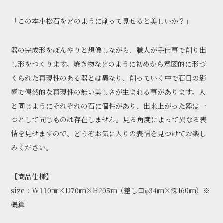
「この本小松石をどのように削って見せると美しいか？」
器の完成形をぼんやりと想像しながら、職人が手仕事で削り出
し形をつくります。焼き物などのように初めから意図的に形づ
くられた再現性のある器とは異なり、削っていく中で石目の影
響で偶然的な再現性の無い美しさが生まれる事があります。人
と同じようにそれぞれの石に個性があり、出来上がった器は一
つとして同じものは存在しません。見る角度によって異なる表
情を見せますので、どうぞお気に入りの表情を見つけてお楽し
みください。
【商品仕様】
size：W110㎜×D70㎜×H205㎜（差し口φ34㎜×深160㎜）※
概算