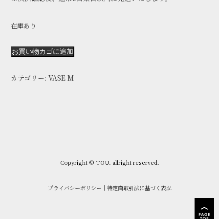
在庫あり
VASE-
お買い物カゴに追加
M
012
カテゴリー:
VASE M
個
Copyright © TOU. allright reserved.
プライバシーポリシー
｜
特定商取引法に基づく表記