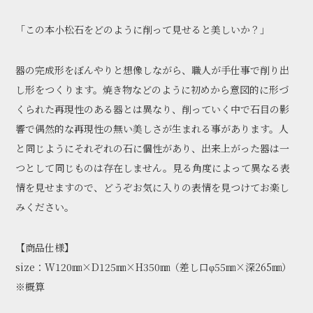
「この本小松石をどのように削って見せると美しいか？」
器の完成形をぼんやりと想像しながら、職人が手仕事で削り出
し形をつくります。焼き物などのように初めから意図的に形づ
くられた再現性のある器とは異なり、削っていく中で石目の影
響で偶然的な再現性の無い美しさが生まれる事があります。人
と同じようにそれぞれの石に個性があり、出来上がった器は一
つとして同じものは存在しません。見る角度によって異なる表
情を見せますので、どうぞお気に入りの表情を見つけてお楽し
みください。
【商品仕様】
size：W120㎜×D125㎜×H350㎜（差し口φ55㎜×深265㎜）
※概算