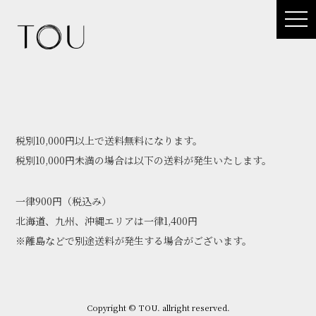
t
o
g
g
l
e
n
a
v
i
g
税別10,000円以上で送料無料になります。
a
t
税別10,000円未満の場合は以下の送料が発生いたします。
i
o
n
一律900円（税込み）
北海道、九州、沖縄エリアは一律1,400円
※離島などで別途送料が発生する場合がございます。
Copyright © TOU. allright reserved.